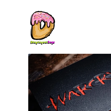
Ir
directamente
al contenido
Ir
directamente
a la
información
del producto