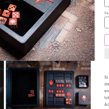
Ca
Si
de
en
to
Ad