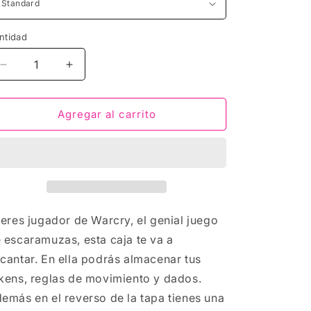
ntidad
Reducir
Aumentar
cantidad
cantidad
para
para
Warcry
Warcry
Agregar al carrito
caja
caja
premium
premium
Big
Big
Battle
Battle
 eres jugador de Warcry, el genial juego
 escaramuzas, esta caja te va a
cantar. En ella podrás almacenar tus
kens, reglas de movimiento y dados.
emás en el reverso de la tapa tienes una